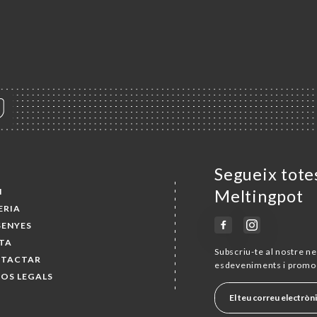
Segueix totes
I
Meltingpot
ERIA
SENYES
TA
Subscriu-te al nostre ne
TACTAR
esdeveniments i promo
SOS LEGALS