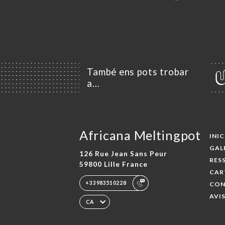
També ens pots trobar
a…
Africana Meltingpot
INIC
GAL
126 Rue Jean Sans Peur
RES
59800 Lille France
CAR
+33983510228
CON
AVI
CA