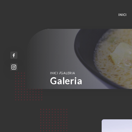
INICI
/
INICI
GALERIA
Galeria