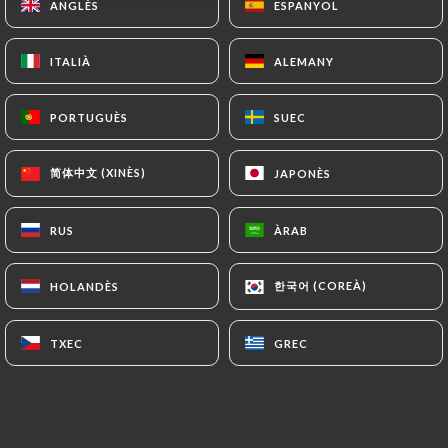
ANGLÈS
ANGLÈS
ESPANYOL
ESPANYOL
Obert fins a les :hora
ITALIÀ
ITALIÀ
ALEMANY
ALEMANY
PORTUGUÈS
PORTUGUÈS
SUEC
SUEC
Africana Meltingpot
简体中文 (XINÈS)
简体中文 (XINÈS)
JAPONÈS
JAPONÈS
11 RESSENYA
RUS
RUS
ÀRAB
ÀRAB
RESTAURANT AFRICAIN
한국어 (COREÀ)
한국어 (COREÀ)
HOLANDÈS
HOLANDÈS
126 Rue Jean Sans Peur
59800 Lille France
TXEC
TXEC
GREC
GREC
Qui som?