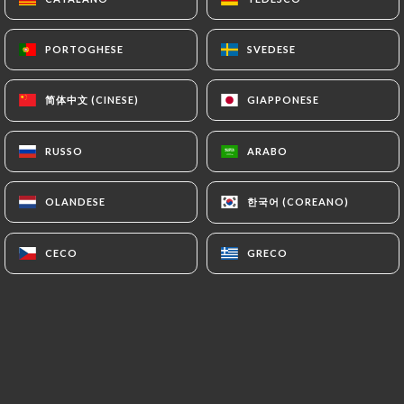
PORTOGHESE
PORTOGHESE
SVEDESE
SVEDESE
简体中文 (CINESE)
简体中文 (CINESE)
GIAPPONESE
GIAPPONESE
RUSSO
RUSSO
ARABO
ARABO
한국어 (COREANO)
한국어 (COREANO)
OLANDESE
OLANDESE
CECO
CECO
GRECO
GRECO