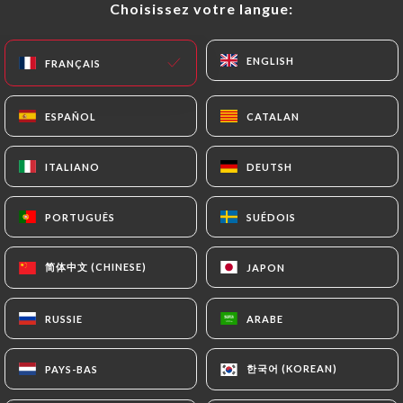
Choisissez votre langue:
Choisissez votre langue:
FR
MENU
ENGLISH
ENGLISH
FRANÇAIS
FRANÇAIS
ESPAÑOL
ESPAÑOL
CATALAN
CATALAN
ITALIANO
ITALIANO
DEUTSH
DEUTSH
/
ACCUEIL
CONTACT
Contact
PORTUGUÊS
PORTUGUÊS
SUÉDOIS
SUÉDOIS
简体中文 (CHINESE)
简体中文 (CHINESE)
JAPON
JAPON
RUSSIE
RUSSIE
ARABE
ARABE
Africana Meltingpot
한국어 (KOREAN)
한국어 (KOREAN)
PAYS-BAS
PAYS-BAS