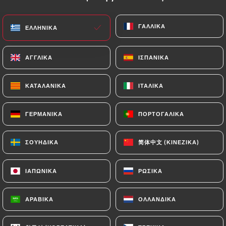
EL
ΜΕΝΟΎ
ΓΑΛΛΙΚΆ
ΓΑΛΛΙΚΆ
ΕΛΛΗΝΙΚΆ
ΕΛΛΗΝΙΚΆ
ΑΓΓΛΙΚΆ
ΑΓΓΛΙΚΆ
ΙΣΠΑΝΙΚΆ
ΙΣΠΑΝΙΚΆ
ΚΑΤΑΛΑΝΙΚΆ
ΚΑΤΑΛΑΝΙΚΆ
ΙΤΑΛΙΚΆ
ΙΤΑΛΙΚΆ
/
ΑΡΧΙΚΉ
ΕΠΑΦΉ
Επαφή
ΓΕΡΜΑΝΙΚΆ
ΓΕΡΜΑΝΙΚΆ
ΠΟΡΤΟΓΑΛΙΚΆ
ΠΟΡΤΟΓΑΛΙΚΆ
简体中文 (ΚΙΝΈΖΙΚΑ)
简体中文 (ΚΙΝΈΖΙΚΑ)
ΣΟΥΗΔΙΚΆ
ΣΟΥΗΔΙΚΆ
ΙΑΠΩΝΙΚΆ
ΙΑΠΩΝΙΚΆ
ΡΩΣΙΚΆ
ΡΩΣΙΚΆ
ΑΡΑΒΙΚΆ
ΑΡΑΒΙΚΆ
ΟΛΛΑΝΔΙΚΆ
ΟΛΛΑΝΔΙΚΆ
Africana Meltingpot