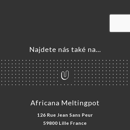
VOVAT
DNAT
ERIE
ENZE
ÍDKA
Najdete nás také na...
TAKT
Africana Meltingpot
126 Rue Jean Sans Peur
59800 Lille France